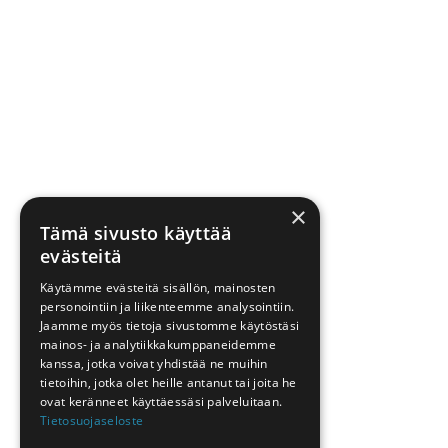
×
Tämä sivusto käyttää
evästeitä
Käytämme evästeitä sisällön, mainosten
personointiin ja liikenteemme analysointiin.
Jaamme myös tietoja sivustomme käytöstäsi
mainos- ja analytiikkakumppaneidemme
kanssa, jotka voivat yhdistää ne muihin
tietoihin, jotka olet heille antanut tai joita he
ovat keränneet käyttäessäsi palveluitaan.
Tietosuojaseloste