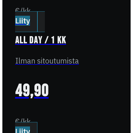
€/kk
Liity
All Day / 1 kk
Ilman sitoutumista
49,90
€/kk
Liity