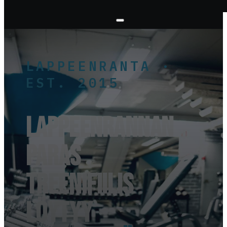
LAPPEENRANTA ·
EST. 2015
Lappeenrannan
paras
treenifiilis
löytyy