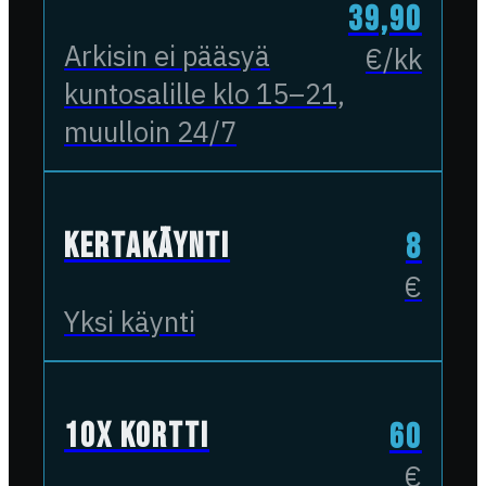
39,90
Arkisin ei pääsyä
€/kk
kuntosalille klo 15–21,
muulloin 24/7
Kertakäynti
8
€
Yksi käynti
10x kortti
60
€