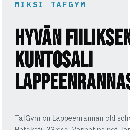
MIKSI TAFGYM
Hyvän fiilikse
kuntosali
Lappeenranna
TafGym on Lappeenrannan old scho
Ratakatu 33:ssa. Vapaat painot, lai