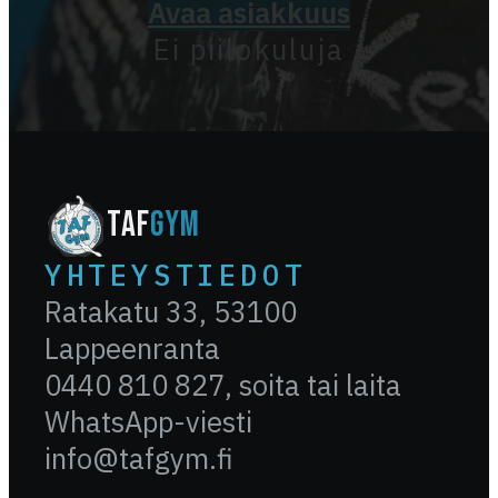
Avaa asiakkuus
Ei piilokuluja
TAF
GYM
YHTEYSTIEDOT
Ratakatu 33, 53100
Lappeenranta
0440 810 827, soita tai laita
WhatsApp-viesti
info@tafgym.fi