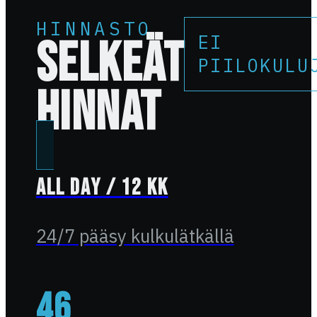
HINNASTO
EI
SELKEÄT
PIILOKULU
HINNAT
All Day / 12 kk
24/7 pääsy kulkulätkällä
46