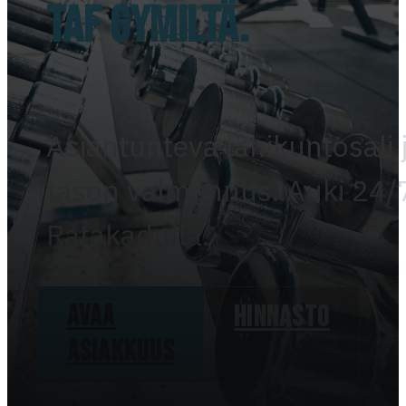
TAF Gymiltä.
Asiantunteva lähikuntosali 
tason valmennus. Auki 24/
Ratakadulla.
Avaa
Hinnasto
asiakkuus