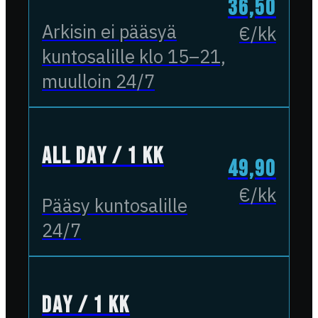
36,50
Arkisin ei pääsyä
€/kk
kuntosalille klo 15–21,
muulloin 24/7
All Day / 1 kk
49,90
€/kk
Pääsy kuntosalille
24/7
Day / 1 kk