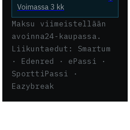
Voimassa 3 kk
Maksu viimeistellään
avoinna24-kaupassa.
Liikuntaedut: Smartum
· Edenred · ePassi ·
SporttiPassi ·
Eazybreak