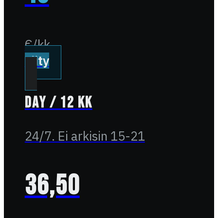
€/kk
Liity
Day / 12 kk
24/7. Ei arkisin 15-21
36,50