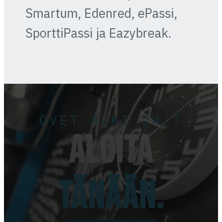
Smartum, Edenred, ePassi,
SporttiPassi ja Eazybreak.
OVET AUKI 24/7
ALOITA
TÄNÄÄN.