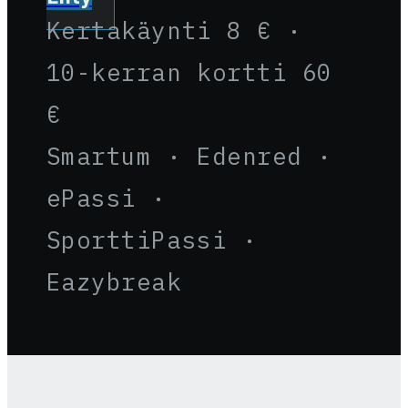
Kertakäynti 8 € ·
10-kerran kortti 60
€
Smartum · Edenred ·
ePassi ·
SporttiPassi ·
Eazybreak