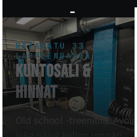
RATAKATU 33 ·
LAPPEENRANTA
Kuntosali &
Hinnat
Old school -treenitila. Avoi
joka päivä kellon ympäri.