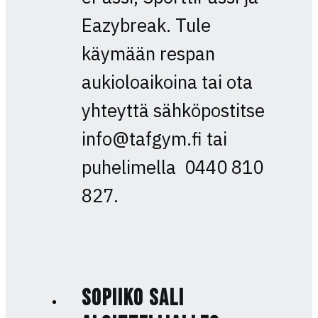
Eazybreak. Tule
käymään respan
aukioloaikoina tai ota
yhteyttä sähköpostitse
info@tafgym.fi tai
puhelimella 0440 810
827.
Sopiiko sali