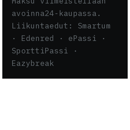
Maksu viimeistellään
avoinna24-kaupassa.
Liikuntaedut: Smartum
· Edenred · ePassi ·
SporttiPassi ·
Eazybreak