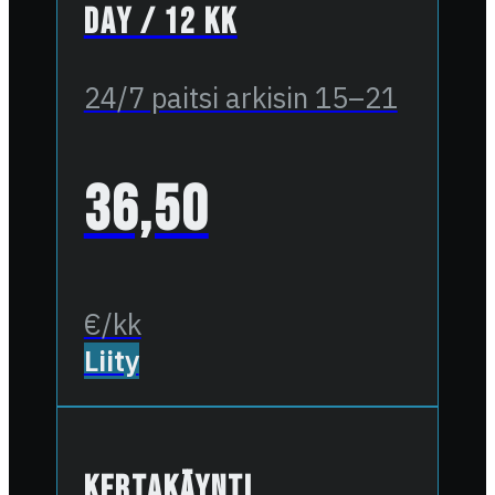
Day / 12 kk
24/7 paitsi arkisin 15–21
36,50
€/kk
Liity
Kertakäynti