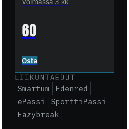
Voimassa 3 kk
60
Osta
LIIKUNTAEDUT
Smartum
Edenred
ePassi
SporttiPassi
Eazybreak