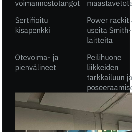
voimannostotangot
maastavetot
Sertifioitu
Power rackit
kisapenkki
useita Smith-
laitteita
Otevoima- ja
Peilihuone
pienvälineet
liikkeiden
tarkkailuun j
poseeraamis