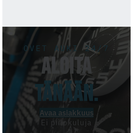
OVET AUKI 24/7
ALOITA
TÄNÄÄN.
Avaa asiakkuus
Ei piilokuluja