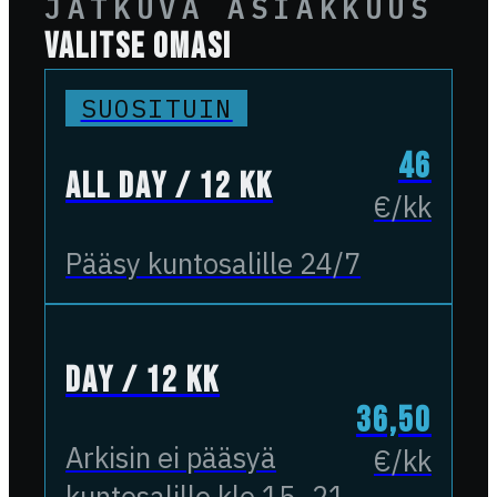
JATKUVA ASIAKKUUS
VALITSE OMASI
SUOSITUIN
46
All Day / 12 kk
€/kk
Pääsy kuntosalille 24/7
Day / 12 kk
36,50
Arkisin ei pääsyä
€/kk
kuntosalille klo 15–21,