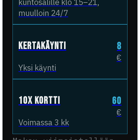
kuntosalille klo 15–21,
muulloin 24/7
Kertakäynti
8
€
Yksi käynti
10x kortti
60
€
Voimassa 3 kk