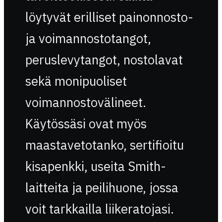
löytyvät erilliset painonnosto-
ja voimannostotangot,
peruslevytangot, nostolavat
sekä monipuoliset
voimannostovälineet.
Käytössäsi ovat myös
maastavetotanko, sertifioitu
kisapenkki, useita Smith-
laitteita ja peilihuone, jossa
voit tarkkailla liikeratojasi.