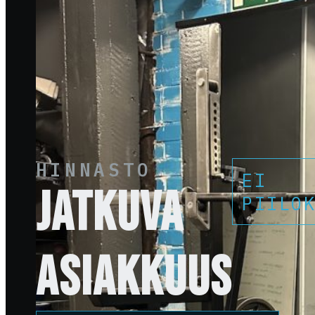
HINNASTO
EI
JATKUVA
PIILO
ASIAKKUUS