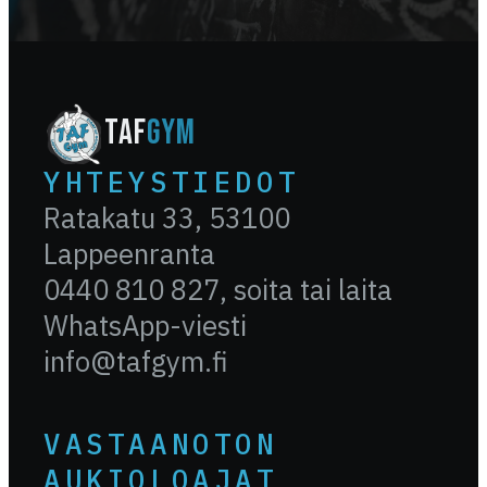
TAF
GYM
YHTEYSTIEDOT
Ratakatu 33, 53100
Lappeenranta
0440 810 827, soita tai laita
WhatsApp-viesti
info@tafgym.fi
VASTAANOTON
AUKIOLOAJAT