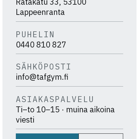
Ratakatu 33, 53100
Lappeenranta
PUHELIN
0440 810 827
SÄHKÖPOSTI
info@tafgym.fi
ASIAKASPALVELU
Ti–to 10–15 · muina aikoina
viesti