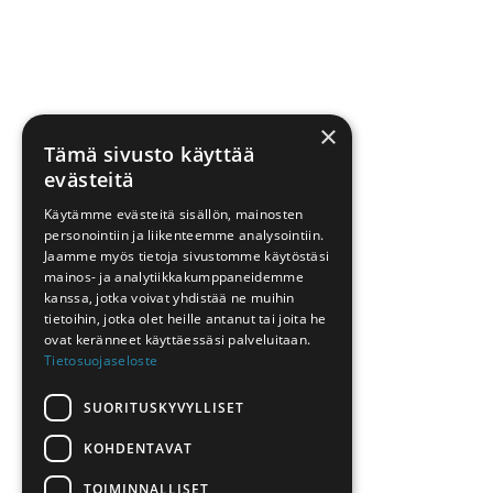
×
Tämä sivusto käyttää
evästeitä
Käytämme evästeitä sisällön, mainosten
personointiin ja liikenteemme analysointiin.
Jaamme myös tietoja sivustomme käytöstäsi
mainos- ja analytiikkakumppaneidemme
kanssa, jotka voivat yhdistää ne muihin
tietoihin, jotka olet heille antanut tai joita he
ovat keränneet käyttäessäsi palveluitaan.
Tietosuojaseloste
SUORITUSKYVYLLISET
KOHDENTAVAT
TOIMINNALLISET