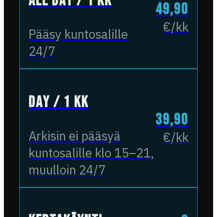
All Day / 1 kk
49,90
€/kk
Pääsy kuntosalille
24/7
Day / 1 kk
39,90
Arkisin ei pääsyä
€/kk
kuntosalille klo 15–21,
muulloin 24/7