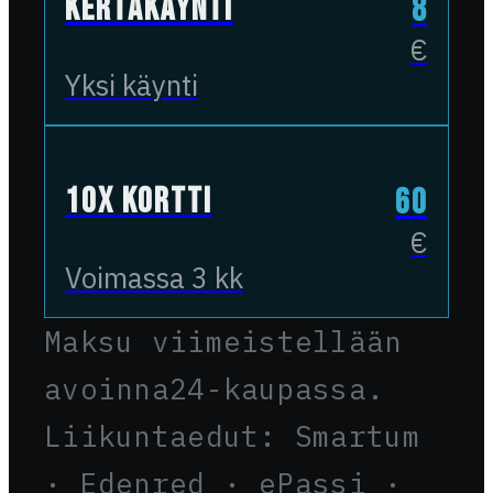
Kertakäynti
8
€
Yksi käynti
10x kortti
60
€
Voimassa 3 kk
Maksu viimeistellään
avoinna24-kaupassa.
Liikuntaedut: Smartum
· Edenred · ePassi ·