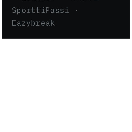
SporttiPassi ·
Eazybreak